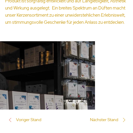
Produkt ist sorgfältig entwickelt und auf Langlebigkeit, Ästhetik
und Wirkung ausgelegt. Ein breites Spektrum an Düften macht
unser Kerzensortiment zu einer unwiderstehlichen Erlebniswelt,
um stimmungsvolle Geschenke für jeden Anlass zu entdecken.
Voriger Stand
Nächster Stand