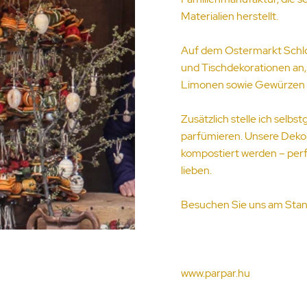
Materialien herstellt.
Auf dem Ostermarkt Schl
und Tischdekorationen an,
Limonen sowie Gewürzen w
Zusätzlich stelle ich selb
parfümieren. Unsere Dekor
kompostiert werden – perfe
lieben.
Besuchen Sie uns am Stand
www.parpar.hu