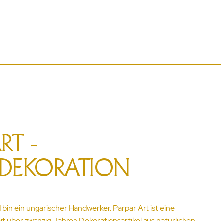
RT -
EDEKORATION
d bin ein ungarischer Handwerker. Parpar Art ist eine
it über zwanzig Jahren Dekorationsartikel aus natürlichen