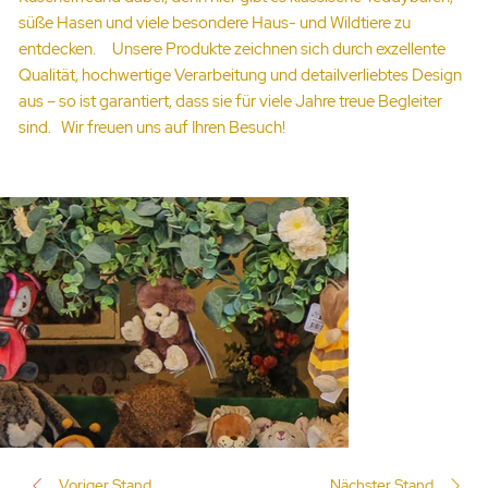
süße Hasen und viele besondere Haus- und Wildtiere zu
entdecken. Unsere Produkte zeichnen sich durch exzellente
Qualität, hochwertige Verarbeitung und detailverliebtes Design
aus – so ist garantiert, dass sie für viele Jahre treue Begleiter
sind. Wir freuen uns auf Ihren Besuch!
Voriger Stand
Nächster Stand