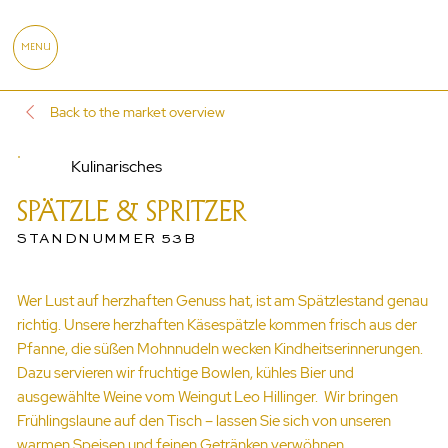
MENU
Back to the market overview
Kulinarisches
SPÄTZLE & SPRITZER
STANDNUMMER 53B
Wer Lust auf herzhaften Genuss hat, ist am Spätzlestand genau
richtig. Unsere herzhaften Käsespätzle kommen frisch aus der
Pfanne, die süßen Mohnnudeln wecken Kindheitserinnerungen.
Dazu servieren wir fruchtige Bowlen, kühles Bier und
ausgewählte Weine vom Weingut Leo Hillinger. Wir bringen
Frühlingslaune auf den Tisch – lassen Sie sich von unseren
warmen Speisen und feinen Getränken verwöhnen.